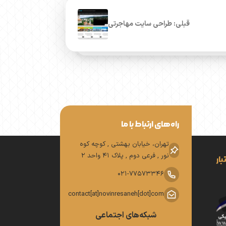
قبلی: طراحی سایت مهاجرتی
راه‌های ارتباط با ما
تهران، خیابان بهشتی , کوچه کوه
نور , فرعی دوم , پلاک 41 واحد 2
ار
021-77573346
contact[at]novinresaneh[dot]com
شبکه‌های اجتماعی