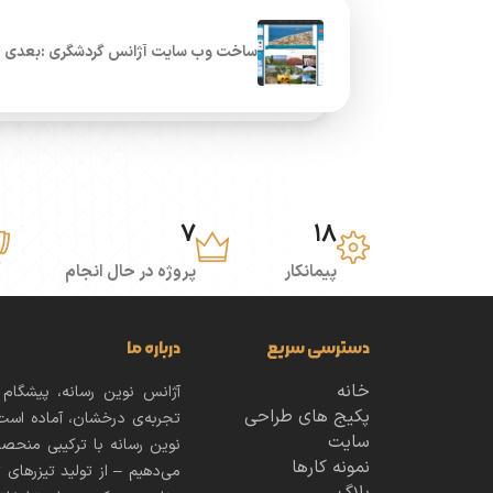
ساخت وب سایت آژانس گردشگری :بعدی
7
18
پیمانکار
پروژه در حال انجام
دسترسی سریع
درباره ما
خانه
آژانس نوین رسانه، پیشگام
پکیج های طراحی
تجربه‌ی درخشان، آماده است 
سایت
نوین رسانه با ترکیبی منحص
نمونه کارها
می‌دهیم – از تولید تیزرهای ت
بلاگ