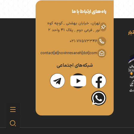
راه‌های ارتباط با ما
تهران، خیابان بهشتی , کوچه کوه
نور , فرعی دوم , پلاک 41 واحد 2
ار
021-77573346
contact[at]novinresaneh[dot]com
شبکه‌های اجتماعی