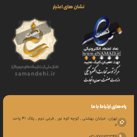
نشان های اعتبار
راه‌های ارتباط با ما
تهران، خیابان بهشتی , کوچه کوه نور , فرعی دوم , پلاک 41 واحد
2
021-77573346