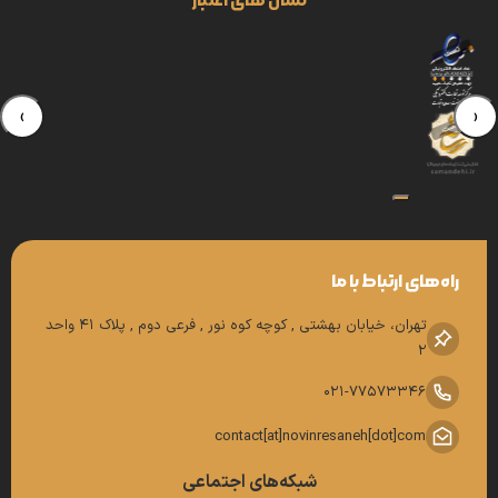
نشان های اعتبار
›
‹
راه‌های ارتباط با ما
تهران، خیابان بهشتی , کوچه کوه نور , فرعی دوم , پلاک 41 واحد
2
021-77573346
contact[at]novinresaneh[dot]com
شبکه‌های اجتماعی