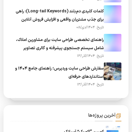
کلمات کلیدی دم‌بلند (Long-tail Keywords): راهی
برای جذب مشتریان واقعی و افزایش فروش آنلاین
تاریخ: 1404/دی/08
راهنمای تخصصی طراحی سایت برای مشاورین املاک،
شامل سیستم جستجوی پیشرفته و گالری تصاویر
تاریخ: 1404/آذر/13
سفارش طراحی سایت وردپرس؛ راهنمای جامع ۱۴۰۴ و
استانداردهای حرفه‌ای
تاریخ: 1404/آذر/13
آخرین پروژه‌ها
کمپین “اکو پک” آسیاتک