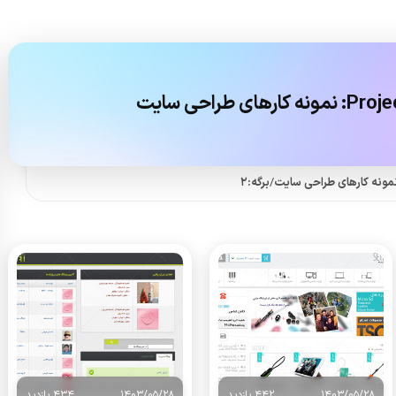
نمونه کارهای طراحی سایت
/
برگه:2
1403/05/28
442 بازدید
1403/05/28
434 بازدید